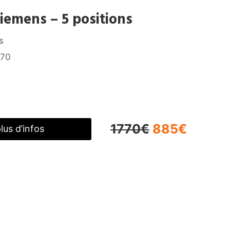
iemens – 5 positions
s
D70
1770€
885€
lus d’infos