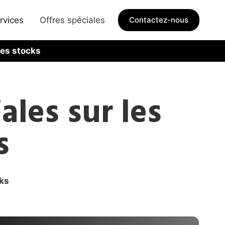
rvices
Offres spéciales
Contactez-nous
des stocks
ales sur les
s
ks