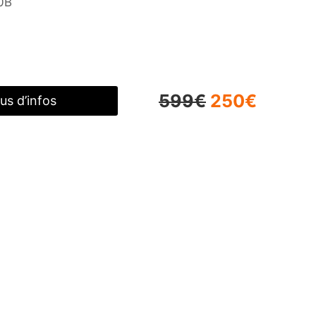
0B
599€
250€
lus d’infos