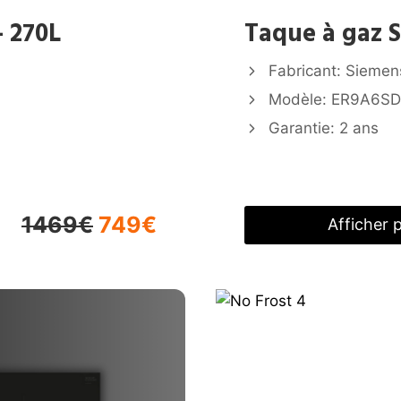
– 270L
Taque à gaz S
Fabricant: Siemen
Modèle: ER9A6S
Garantie: 2 ans
1469€
74
9€
Afficher p