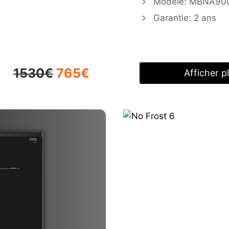
Modèle: MBNA90
Garantie: 2 ans
1530€
765€
Afficher p