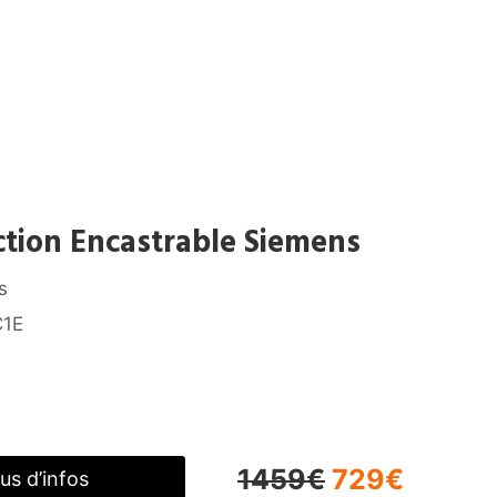
ction Encastrable Siemens
s
C1E
1459€
729€
lus d’infos