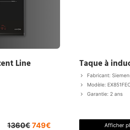
ent Line
Taque à indu
Fabricant: Siemen
Modèle: EX851FE
Garantie: 2 ans
1360€
749€
Afficher p