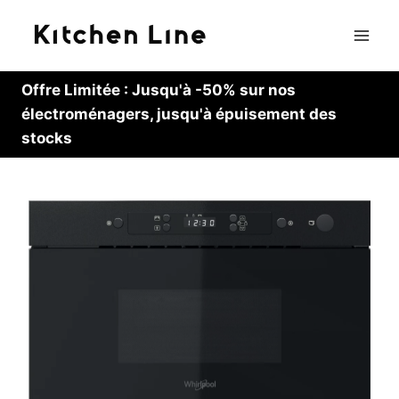
Skip
to
content
Offre Limitée : Jusqu'à -50% sur nos
électroménagers, jusqu'à épuisement des
stocks