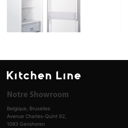
Notre Showroom
Belgique, Bruxelles
Avenue Charles-Quint 92,
1083 Ganshoren