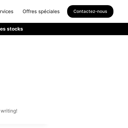
rvices
Offres spéciales
Contactez-nous
des stocks
writing!