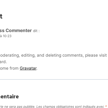
t
ss Commenter
dit :
 à 10:23
.
moderating, editing, and deleting comments, please vis
ard.
come from
Gravatar
.
entaire
ie ne sera pas publiée.
Les champs obligatoires sont indiqués avec
*