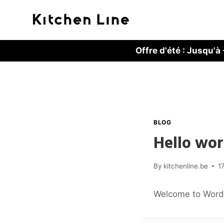
Skip
to
content
Offre d'été : Jusqu'
BLOG
Hello wor
By
kitchenline.be
1
Welcome to WordPre