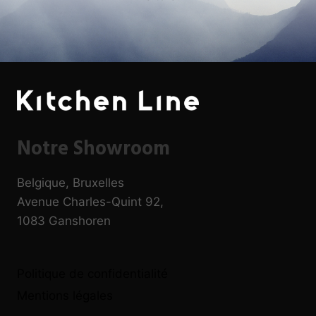
Notre Showroom
Belgique, Bruxelles
Avenue Charles-Quint 92,
1083 Ganshoren
Politique de confidentialité
Mentions légales